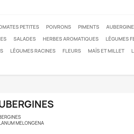
OMATES PETITES
POIVRONS
PIMENTS
AUBERGIN
ÉES
SALADES
HERBES AROMATIQUES
LÉGUMES F
ES
LÉGUMES RACINES
FLEURS
MAÏS ET MILLET
UBERGINES
BERGINES
LANUM MELONGENA