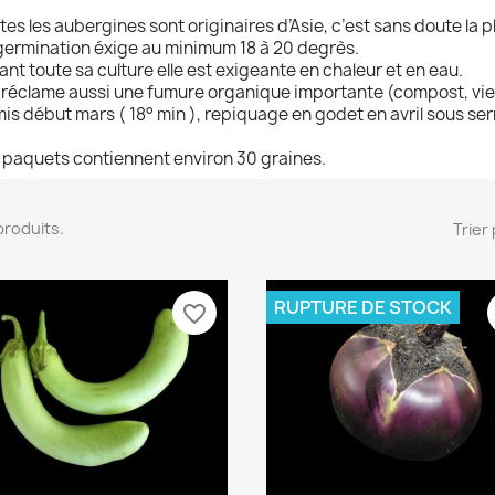
tes les aubergines sont originaires d’Asie, c’est sans doute la pla
germination éxige au minimum 18 à 20 degrès.
ant toute sa culture elle est exigeante en chaleur et en eau.
e réclame aussi une fumure organique importante (compost, vieu
is début mars ( 18° min ), repiquage en godet en avril sous serr
 paquets contiennent environ 30 graines.
7 produits.
Trier 
RUPTURE DE STOCK
favorite_border