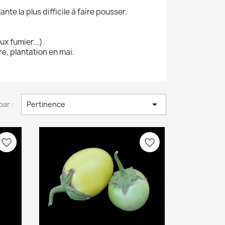
nte la plus difficile à faire pousser.
x fumier...).
e, plantation en mai.

par :
Pertinence
favorite_border
favorite_border