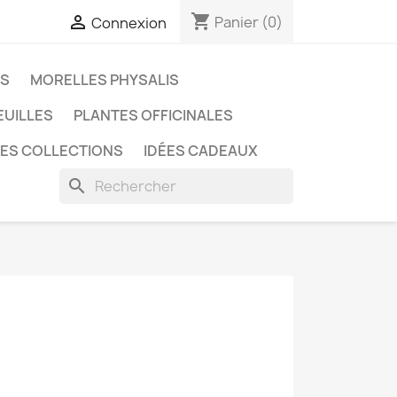
shopping_cart

Panier
(0)
Connexion
ES
MORELLES PHYSALIS
EUILLES
PLANTES OFFICINALES
LES COLLECTIONS
IDÉES CADEAUX
search