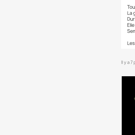
Tou
La 
Dur
Ell
Sem
Les
Il y a 