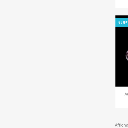
RUP
A
Afficha