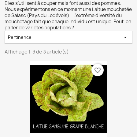
Elles s’utilisent à couper mais font aussi des pommes.
Nous expérimentons en ce moment une Laitue mouchetée
de Salasc (Pays du Lodévois). L’extrême diversité du
mouchetage fait que chaque individu est unique. Peut-on
parler de variétés populations ?

Pertinence
Affichage 1-3 de 3 article(s)
favorite_border