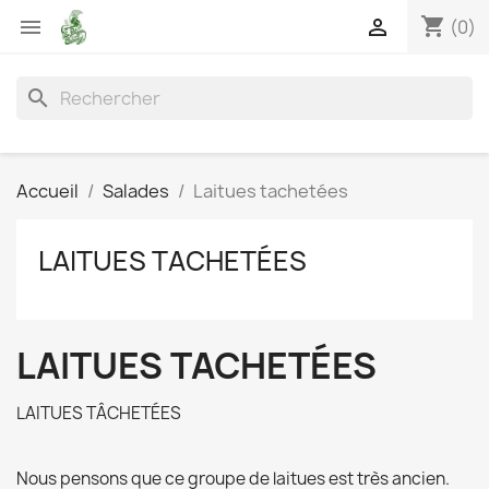
shopping_cart


(0)
search
Accueil
Salades
Laitues tachetées
LAITUES TACHETÉES
LAITUES TACHETÉES
LAITUES TÂCHETÉES
Nous pensons que ce groupe de laitues est très ancien.