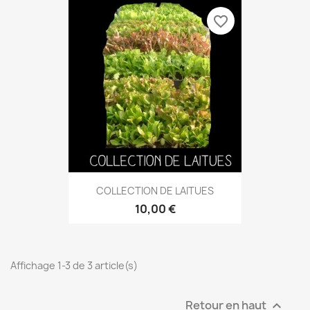
favorite_border
COLLECTION DE LAITUES
10,00 €
Affichage 1-3 de 3 article(s)
Retour en haut
