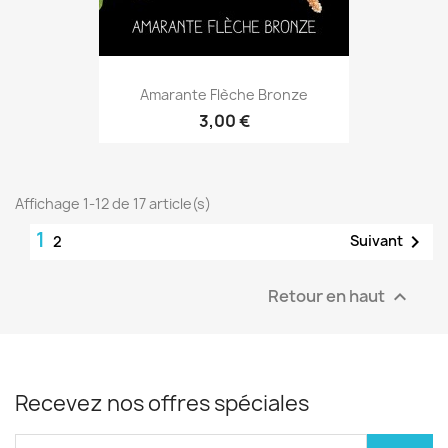
Amarante Flèche Bronze
3,00 €
Affichage 1-12 de 17 article(s)
1

Suivant
2
Retour en haut

Recevez nos offres spéciales