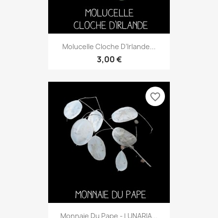
Molucelle Cloche D’Irlande...
3,00 €
favorite_border
Monnaie Du Pape - LUNARIA...