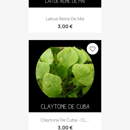
Laitue Reine De Mai
3,00 €
favorite_border
Claytone De Cuba - CL...
3,00 €