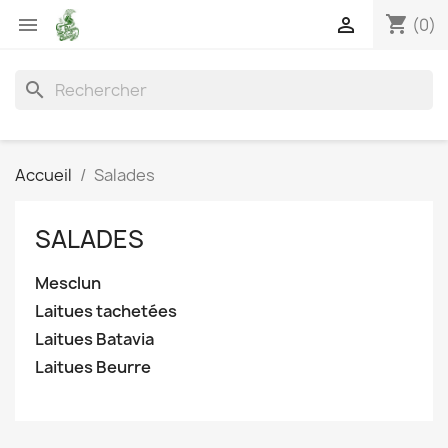
shopping_cart


(0)
search
Accueil
Salades
SALADES
Mesclun
Laitues tachetées
Laitues Batavia
Laitues Beurre