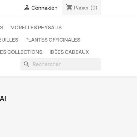
shopping_cart

Panier
(0)
Connexion
ES
MORELLES PHYSALIS
EUILLES
PLANTES OFFICINALES
LES COLLECTIONS
IDÉES CADEAUX
search
AI