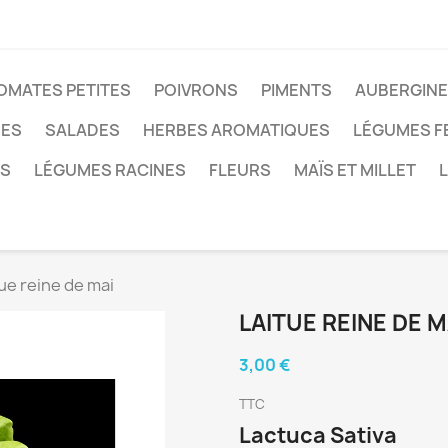
OMATES PETITES
POIVRONS
PIMENTS
AUBERGIN
ÉES
SALADES
HERBES AROMATIQUES
LÉGUMES F
ES
LÉGUMES RACINES
FLEURS
MAÏS ET MILLET
ue reine de mai
LAITUE REINE DE M
3,00 €
TTC
Lactuca Sativa