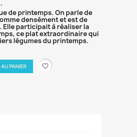
.
tue de printemps. On parle de
 pomme densément et est de
Elle participait à réaliser la
mps, ce plat extraordinaire qui
iers légumes du printemps.
favorite_border
 AU PANIER