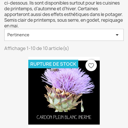
ci-dessous. Ils sont disponibles surtout pour les cuisines
de printemps, d’automne et d’hiver. Certaines
apporteront aussi des effets esthétiques dans le potager.
Semis clair de printemps, sous serre, en godet, repiquage
en mai.

Pertinence
Affichage 1-10 de 10 article(s)
RUPTURE DE STOCK
favorite_border