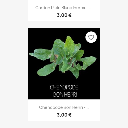
Cardon Plein Blanc Inerme -...
3,00 €
favorite_border
Chenopode Bon Henri -...
3,00 €