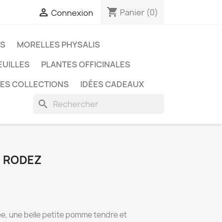
shopping_cart

Panier
(0)
Connexion
ES
MORELLES PHYSALIS
EUILLES
PLANTES OFFICINALES
LES COLLECTIONS
IDÉES CADEAUX
search
E RODEZ
ée, une belle petite pomme tendre et