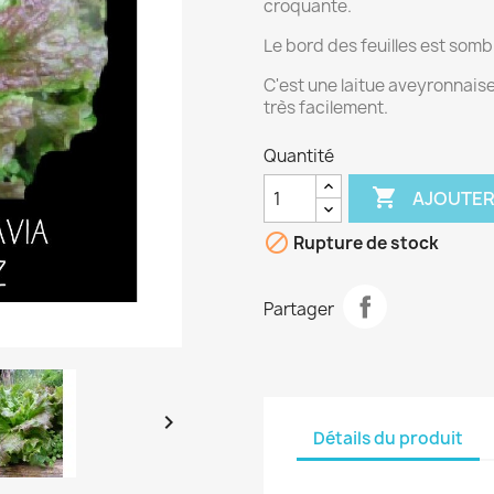
croquante.
Le bord des feuilles est somb
C'est une laitue aveyronnaise
très facilement.
Quantité

AJOUTER

Rupture de stock
Partager

Détails du produit