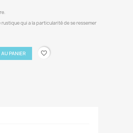
re.
 rustique qui a la particularité de se ressemer
favorite_border
 AU PANIER