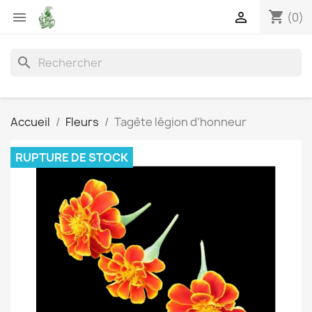
shopping_cart


(0)
search
Accueil
Fleurs
Tagète légion d’honneur
RUPTURE DE STOCK