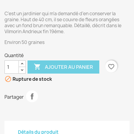
C’est un jardinier qui m’a demandé d’en conserver la
graine. Haut de 40 cm, il se couvre de fleurs orangées
avec un fond brun remarquable. Détaillé, décrit dans le
Vilmorin Andrieux fin 19ème.
Environ 50 graines
Quantité

favorite_border
AJOUTER AU PANIER

Rupture de stock
Partager
Détails du produit