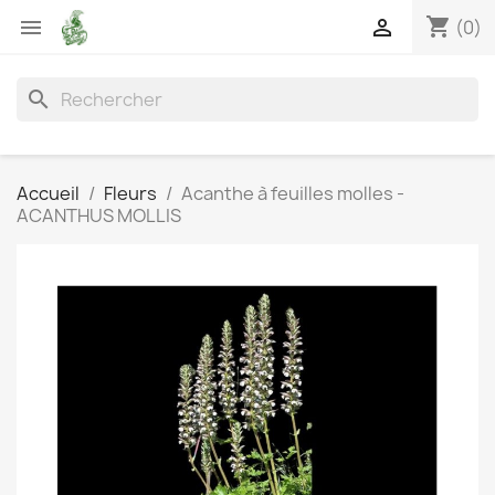
shopping_cart


(0)
search
Accueil
Fleurs
Acanthe à feuilles molles -
ACANTHUS MOLLIS