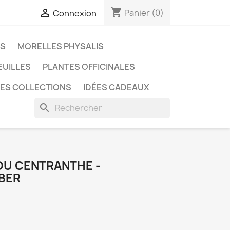
shopping_cart

Panier
(0)
Connexion
ES
MORELLES PHYSALIS
EUILLES
PLANTES OFFICINALES
LES COLLECTIONS
IDÉES CADEAUX
search
 OU CENTRANTHE -
BER