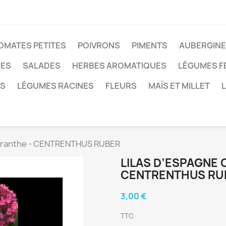
OMATES PETITES
POIVRONS
PIMENTS
AUBERGIN
ÉES
SALADES
HERBES AROMATIQUES
LÉGUMES F
ES
LÉGUMES RACINES
FLEURS
MAÏS ET MILLET
ntranthe - CENTRENTHUS RUBER
LILAS D’ESPAGNE
CENTRENTHUS RU
3,00 €
TTC