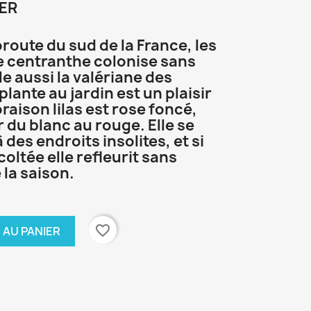
BER
route du sud de la France, les
le centranthe colonise sans
e aussi la valériane des
plante au jardin est un plaisir
oraison lilas est rose foncé,
r du blanc au rouge. Elle se
des endroits insolites, et si
écoltée elle refleurit sans
 la saison.
favorite_border
 AU PANIER