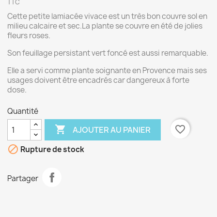
TTC
Cette petite lamiacée vivace est un très bon couvre sol en
milieu calcaire et sec.La plante se couvre en été de jolies
fleurs roses.
Son feuillage persistant vert foncé est aussi remarquable.
Elle a servi comme plante soignante en Provence mais ses
usages doivent être encadrés car dangereux à forte
dose.
Quantité

favorite_border
AJOUTER AU PANIER

Rupture de stock
Partager