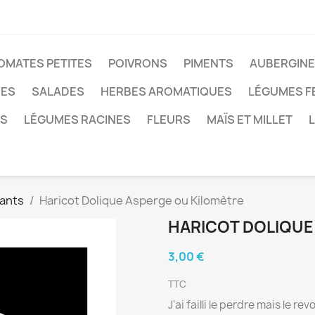
OMATES PETITES
POIVRONS
PIMENTS
AUBERGIN
ÉES
SALADES
HERBES AROMATIQUES
LÉGUMES F
ES
LÉGUMES RACINES
FLEURS
MAÏS ET MILLET
pants
Haricot Dolique Asperge ou Kilomètre
HARICOT DOLIQUE
3,00 €
TTC
J'ai failli le perdre mais le revo