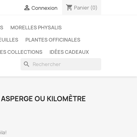
shopping_cart

Panier
(0)
Connexion
ES
MORELLES PHYSALIS
EUILLES
PLANTES OFFICINALES
LES COLLECTIONS
IDÉES CADEAUX
search
 ASPERGE OU KILOMÈTRE
ila!