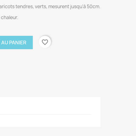
aricots tendres, verts, mesurent jusqu'à 50cm.
 chaleur.
favorite_border
 AU PANIER