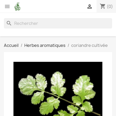
shopping_cart


(0)
search
Accueil
Herbes aromatiques
coriandre cultivée