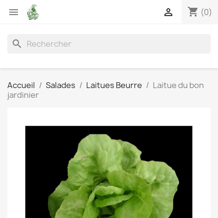
shopping_cart


(0)
search
Accueil
Salades
Laitues Beurre
Laitue du bon
jardinier