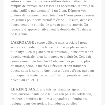
autres contenants que vous utilisez doivent être pré-
remplis de terreau, sans tasser ! Si nécessaire, retirer (à la
petite cuillère par exemple) 1 ou 2 cm. Déposer vos
graines délicatement, avec intention ! Vous pouvez serrer
les graines pour cette première étape…Ensuite, déposer
doucement une couche de terreau pour recouvrir. On
recouvre d’approximativement le double de l’épaisseur
de la graine !
L'ARROSAGE :
étape délicate mais cruciale ! nous
arrosons à l’aide d’une lance d’arrosage placée au bout
d’un tuyau, en réglant bien la pression, j’aime arroser en
douche verticale, bien homogène et maîtrisée. Cela fait
comme une pluie franche ! Cela une fois par jour, plus
ou moins, selon la météo extérieure et son influence
directe sous la serre… Attention à l’excès d’eau, qui peut
provoquer la fonte des semis (c’est un pourrissement
au
niveau du collet...)
LE REPIQUAGE:
une fois les plantules âgées d’un
mois environ, haute de 2 feuilles (en plus du cotylédon,
les deux premières feuilles à apparaître) il faudra les
repiquer dans des godets individuels, ou elles