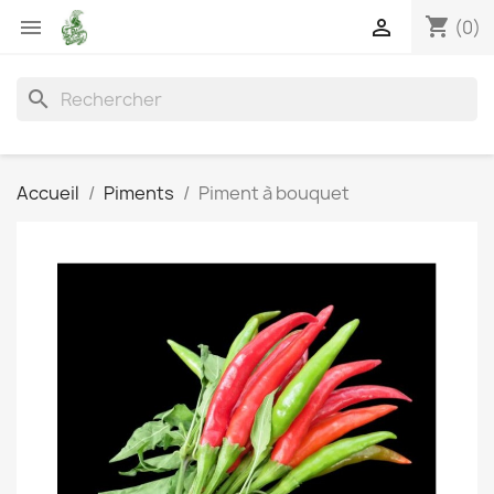
shopping_cart


(0)
search
Accueil
Piments
Piment à bouquet