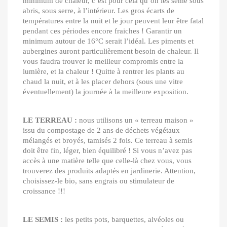
minimum de chaleur, c’est pour cela qu’on les sème sous
abris, sous serre, à l’intérieur. Les gros écarts de
températures entre la nuit et le jour peuvent leur être fatal
pendant ces périodes encore fraiches ! Garantir un
minimum autour de 16°C serait l’idéal. Les piments et
aubergines auront particulièrement besoin de chaleur. Il
vous faudra trouver le meilleur compromis entre la
lumière, et la chaleur ! Quitte à rentrer les plants au
chaud la nuit, et à les placer dehors (sous une vitre
éventuellement) la journée à la meilleure exposition.
LE TERREAU :
nous utilisons un « terreau maison »
issu du compostage de 2 ans de déchets végétaux
mélangés et broyés, tamisés 2 fois. Ce terreau à semis
doit être fin, léger, bien équilibré ! Si vous n’avez pas
accès à une matière telle que celle-là chez vous, vous
trouverez des produits adaptés en jardinerie. Attention,
choisissez-le bio, sans engrais ou stimulateur de
croissance !!!
LE SEMIS :
les petits pots, barquettes, alvéoles ou