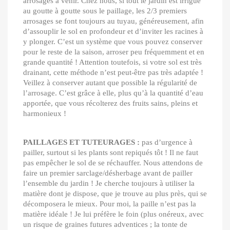
arrosages à venir. Chez nous, si tout le jardin est irrigué
au goutte à goutte sous le paillage, les 2/3 premiers
arrosages se font toujours au tuyau, généreusement, afin
d’assouplir le sol en profondeur et d’inviter les racines à
y plonger. C’est un système que vous pouvez conserver
pour le reste de la saison, arroser peu fréquemment et en
grande quantité ! Attention toutefois, si votre sol est très
drainant, cette méthode n’est peut-être pas très adaptée !
Veillez à conserver autant que possible la régularité de
l’arrosage. C’est grâce à elle, plus qu’à la quantité d’eau
apportée, que vous récolterez des fruits sains, pleins et
harmonieux !
PAILLAGES ET TUTEURAGES :
pas d’urgence à
pailler, surtout si les plants sont repiqués tôt ! Il ne faut
pas empêcher le sol de se réchauffer. Nous attendons de
faire un premier sarclage/désherbage avant de pailler
l’ensemble du jardin ! Je cherche toujours à utiliser la
matière dont je dispose, que je trouve au plus près, qui se
décomposera le mieux. Pour moi, la paille n’est pas la
matière idéale ! Je lui préfère le foin (plus onéreux, avec
un risque de graines futures adventices ; la tonte de