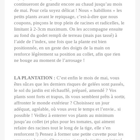
continueront de grandir encore au chaud jusqu’au mois
de mai. Pour cela soyez délicat ! Nous « habillons » les
petits plants avant le repiquage, c’est-à-dire que nous
coupons, pinçons le trop plein de racines et radicelles, le
limitant à 2-3cm maximum. On les accompagne ensuite
au fond du godet rempli de terreau (mais pas tassé) à
l’aide de l’index, une fois que la plante est bien
positionnée, en un geste des doigts de la main on
renforce légèrement sa position au collet, afin que rien
ne bouge au moment de l’arrosage !
LA PLANTATION :
C’est enfin le mois de mai, vous
êtes sûr.es que les derniers risques de gelées sont passés,
le sol du jardin est réchauffé, préparé, amendé ? Vos
plants sont forts et trapus, ils vous semblent prêts à sortir,
affronter le monde extérieur ? Choisissez un jour
adéquat, agréable, où vous avez le temps et l’envie.. si
possible ! Veillez à enterrer vos plants au minimum
jusqu’au collet (et plus pour les tomates, qui aiment
refaire des racines tout le long de la tige, elle s’en
renforcent !) Pensez à former une petite cuvette pour les