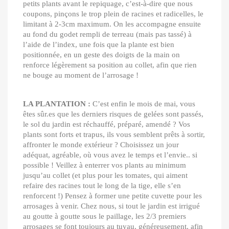
petits plants avant le repiquage, c’est-à-dire que nous
coupons, pinçons le trop plein de racines et radicelles, le
limitant à 2-3cm maximum. On les accompagne ensuite
au fond du godet rempli de terreau (mais pas tassé) à
l’aide de l’index, une fois que la plante est bien
positionnée, en un geste des doigts de la main on
renforce légèrement sa position au collet, afin que rien
ne bouge au moment de l’arrosage !
LA PLANTATION :
C’est enfin le mois de mai, vous
êtes sûr.es que les derniers risques de gelées sont passés,
le sol du jardin est réchauffé, préparé, amendé ? Vos
plants sont forts et trapus, ils vous semblent prêts à sortir,
affronter le monde extérieur ? Choisissez un jour
adéquat, agréable, où vous avez le temps et l’envie.. si
possible ! Veillez à enterrer vos plants au minimum
jusqu’au collet (et plus pour les tomates, qui aiment
refaire des racines tout le long de la tige, elle s’en
renforcent !) Pensez à former une petite cuvette pour les
arrosages à venir. Chez nous, si tout le jardin est irrigué
au goutte à goutte sous le paillage, les 2/3 premiers
arrosages se font toujours au tuyau, généreusement, afin