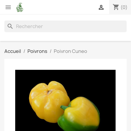
shopping_cart


(0)
search
Accueil
Poivrons
Poivron Cuneo