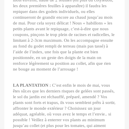
mois environ, haute de 2 feuilles (en plus du cotylédon,
les deux premières feuilles à apparaître) il faudra les
repiquer dans des godets individuels, ou elles
continueront de grandir encore au chaud jusqu’au mois
de mai. Pour cela soyez délicat ! Nous « habillons » les
petits plants avant le repiquage, c’est-à-dire que nous
coupons, pinçons le trop plein de racines et radicelles, le
limitant à 2-3cm maximum. On les accompagne ensuite
au fond du godet rempli de terreau (mais pas tassé) à
l’aide de l’index, une fois que la plante est bien
positionnée, en un geste des doigts de la main on
renforce légèrement sa position au collet, afin que rien
ne bouge au moment de l’arrosage !
LA PLANTATION :
C’est enfin le mois de mai, vous
êtes sûr.es que les derniers risques de gelées sont passés,
le sol du jardin est réchauffé, préparé, amendé ? Vos
plants sont forts et trapus, ils vous semblent prêts à sortir,
affronter le monde extérieur ? Choisissez un jour
adéquat, agréable, où vous avez le temps et l’envie.. si
possible ! Veillez à enterrer vos plants au minimum
jusqu’au collet (et plus pour les tomates, qui aiment