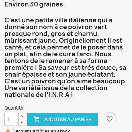
Environ 30 graines.
C’est une petite ville italienne qui a
donné son nom à ce poivron vert
presque rond, gros et charnu,
mûrissant jaune. Originellement il est
carré, et cela permet de le poser dans
un plat, afin de le cuire farci. Nous
tentons de le ramener à sa forme
première ! Sa saveur est très douce, sa
chair épaisse et son jaune éclatant.
C'est un poivron qu'on aime beaucoup.
Une variété issue de la collection
nationale de l’I.N.R.A !
Quantité

favorite_border
AJOUTER AU PANIER

Derniers articles en stock