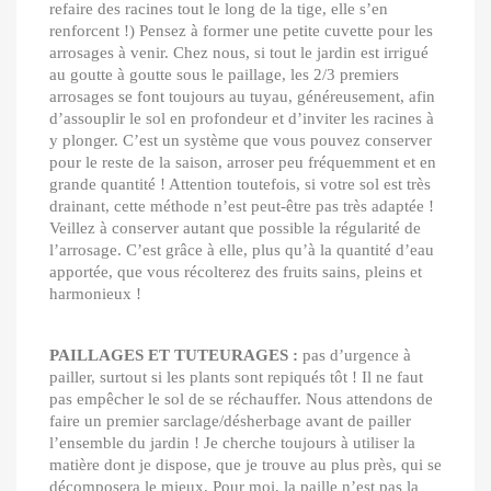
refaire des racines tout le long de la tige, elle s’en
renforcent !) Pensez à former une petite cuvette pour les
arrosages à venir. Chez nous, si tout le jardin est irrigué
au goutte à goutte sous le paillage, les 2/3 premiers
arrosages se font toujours au tuyau, généreusement, afin
d’assouplir le sol en profondeur et d’inviter les racines à
y plonger. C’est un système que vous pouvez conserver
pour le reste de la saison, arroser peu fréquemment et en
grande quantité ! Attention toutefois, si votre sol est très
drainant, cette méthode n’est peut-être pas très adaptée !
Veillez à conserver autant que possible la régularité de
l’arrosage. C’est grâce à elle, plus qu’à la quantité d’eau
apportée, que vous récolterez des fruits sains, pleins et
harmonieux !
PAILLAGES ET TUTEURAGES :
pas d’urgence à
pailler, surtout si les plants sont repiqués tôt ! Il ne faut
pas empêcher le sol de se réchauffer. Nous attendons de
faire un premier sarclage/désherbage avant de pailler
l’ensemble du jardin ! Je cherche toujours à utiliser la
matière dont je dispose, que je trouve au plus près, qui se
décomposera le mieux. Pour moi, la paille n’est pas la