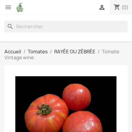
shopping_cart


(0)
search
Accueil
Tomates
RAYÉE OU ZÉBRÉE
Tomate
Vintage wine