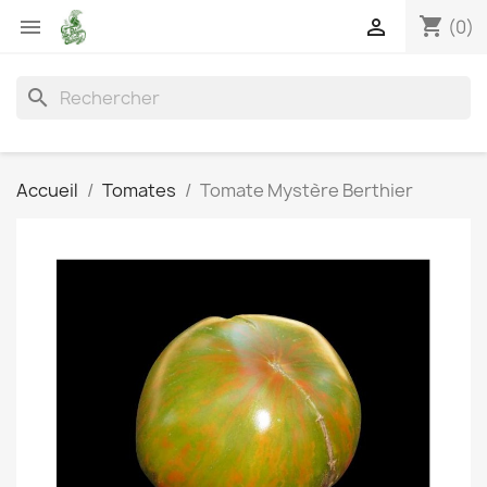
shopping_cart


(0)
search
Accueil
Tomates
Tomate Mystère Berthier