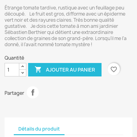
Étrange tomate tardive, rustique avec un feuillage peu
découpé. Le fruit est gros, difforme avec un épiderme
vert noir et des rayures claires. Très bonne qualité
gustative. Je dois cette tomate à mon ami jardinier
Sébastien Berthier qui détient une extraordinaire
collection de graines de son grand-père. Lorsqu’il me l’a
donné, il l’avait nommé tomate mystère !
Quantité

favorite_border
AJOUTER AU PANIER
Partager
Détails du produit